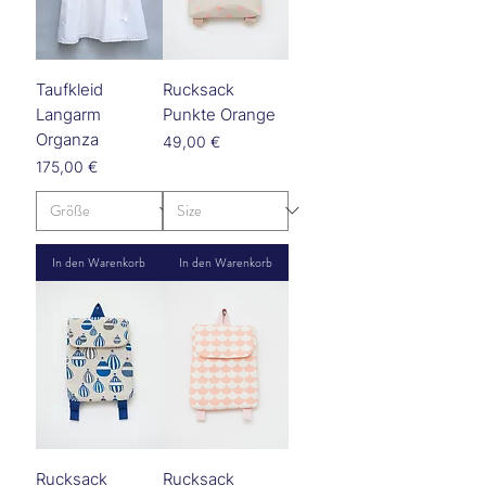
Taufkleid
Rucksack
Langarm
Punkte Orange
Organza
Preis
49,00 €
Preis
175,00 €
In den Warenkorb
In den Warenkorb
Rucksack
Rucksack