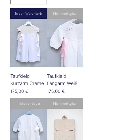
In den Warenkorb
Nicht verfügbar
Taufkleid
Taufkleid
Kurzarm Creme
Langarm Weiß
Preis
Preis
175,00 €
175,00 €
Nicht verfügbar
Nicht verfügbar