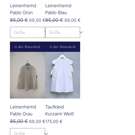
Leinenhemd
Leinenhemd
Pablo Grün
Pablo Blau
85,00 €
85,00 €
Standardpreis
Sale-Preis
Standardpreis
Sale-Preis
69,00 €
69,00 €
In den Warenkorb
In den Warenkorb
Leinenhemd
Taufkleid
Pablo Grau
Kurzarm Weiß
85,00 €
Standardpreis
Sale-Preis
Preis
69,00 €
175,00 €