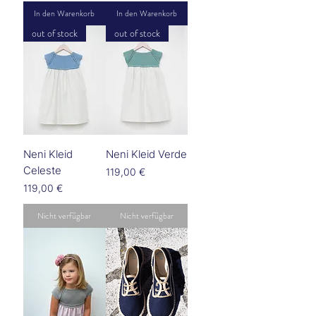
In den Warenkorb
In den Warenkorb
out of stock
out of stock
Neni Kleid
Neni Kleid Verde
Celeste
Preis
119,00 €
Preis
119,00 €
Nicht verfügbar
Nicht verfügbar