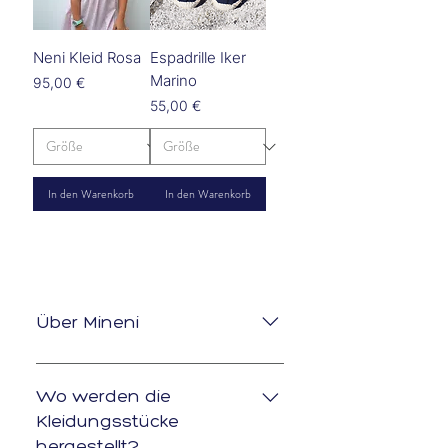
Neni Kleid Rosa
Espadrille Iker
Marino
Preis
95,00 €
Preis
55,00 €
In den Warenkorb
In den Warenkorb
Über Mineni
Mineni legt besonderen Wert
auf eine Produktion 100% in
Wo werden die
Europa und verwendet daher
Kleidungsstücke
ausschließlich Stoffe, die in
hergestellt?