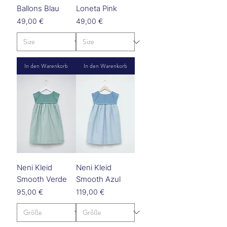
Ballons Blau
Loneta Pink
Preis
Preis
49,00 €
49,00 €
In den Warenkorb
In den Warenkorb
Neni Kleid
Neni Kleid
Smooth Verde
Smooth Azul
Preis
Preis
95,00 €
119,00 €