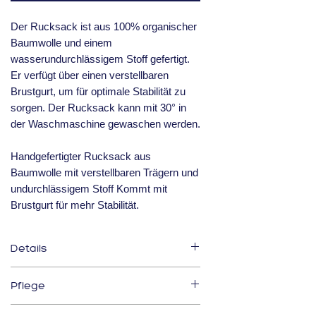
Der Rucksack ist aus 100% organischer
Baumwolle und einem
wasserundurchlässigem Stoff gefertigt.
Er verfügt über einen verstellbaren
Brustgurt, um für optimale Stabilität zu
sorgen. Der Rucksack kann mit 30° in
der Waschmaschine gewaschen werden.
Handgefertigter Rucksack aus
Baumwolle mit verstellbaren Trägern und
undurchlässigem Stoff Kommt mit
Brustgurt für mehr Stabilität.
Details
Maße: 30 cm x 24 cm Dieser
Pflege
Mineni-Rucksack wurde unter
Berücksichtigung der Praktikabilität
Nicht bleichen