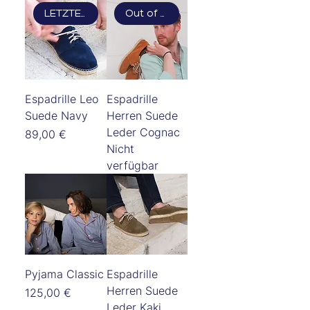
LETZTE PAARE
Out of stock! Only Pre-order!
Espadrille Leo
Espadrille
Suede Navy
Herren Suede
Leder Cognac
Preis
89,00 €
Nicht
verfügbar
Pyjama Classic
Espadrille
Herren Suede
Preis
125,00 €
Leder Kaki