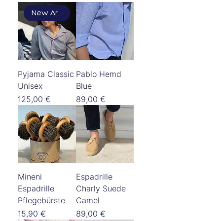
New Arrival
Pyjama Classic
Pablo Hemd
Unisex
Blue
Preis
Preis
125,00 €
89,00 €
Mineni
Espadrille
Espadrille
Charly Suede
Pflegebürste
Camel
Preis
Preis
15,90 €
89,00 €