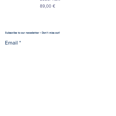
Preis
89,00 €
Subscribe to our newsletter • Don’t miss out!
Email
Join
Mineni Post
Subscribe to our newsl
etter &
get 10% for your first purchase!