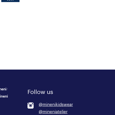
/
neni
Follow us
ineni
@minenikidswear
@mineniatelier