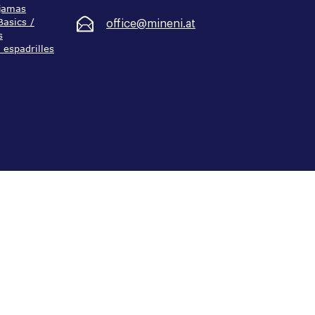
ijamas
asics /
office@mineni.at
s
/ espadrilles