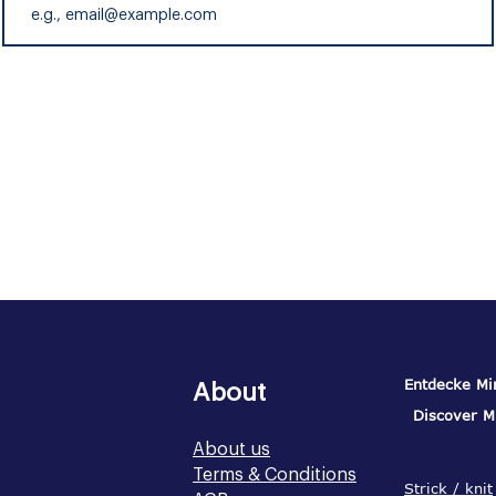
Entdeck
e Mi
About
Discover M
About us
Terms & Conditions
Strick / knit