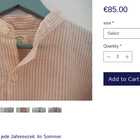
Pri
€85.00
size
*
Select
Quantity
*
Add to Cart
für jede Jahresezeit. Im Sommer