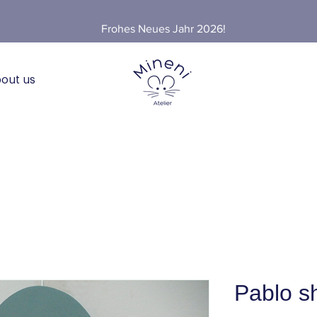
Frohes Neues Jahr 2026!
out us
Pablo sh